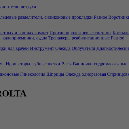
чистители воздуха
льцевые разделители, силиконовые прокладки
Разное
Воротники
летных и ванных комнат
Противопролежневые системы
Костыли
 калоприемники, судна
Тренажеры реабилитационные
Разное
дки для врачей
Инструмент
Одежда
Облучатели
Диагностически
ма
Ирригаторы, зубные щетки
Весы
Ванночки гидромассажные
ликоновые
Гинекология
Шприцы
Одежда одноразовая
Спринцов
 ROLTA