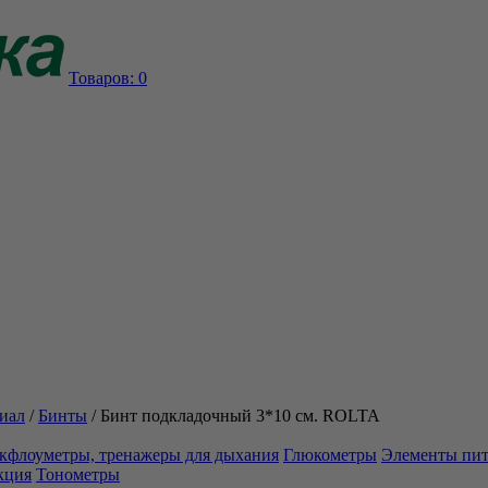
Товаров:
0
иал
/
Бинты
/
Бинт подкладочный 3*10 см. ROLTA
кфлоуметры, тренажеры для дыхания
Глюкометры
Элементы пи
кция
Тонометры