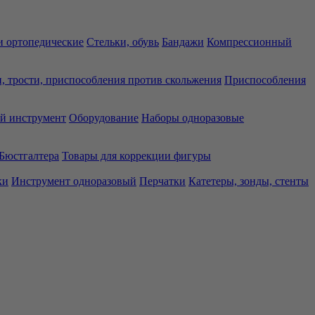
 ортопедические
Стельки, обувь
Бандажи
Компрессионный
, трости, приспособления против скольжения
Приспособления
й инструмент
Оборудование
Наборы одноразовые
Бюстгалтера
Товары для коррекции фигуры
ки
Инструмент одноразовый
Перчатки
Катетеры, зонды, стенты