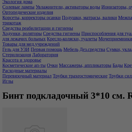
Экология дома
Солевые лампы
Увлажнители, активаторы воды
Ионизаторы, о
Ортопедические изделия
Корсеты, корректоры осанки
Подушки, матрасы, валики
Межпа
трикотаж
Средства реабилитации и гигиены
Ходунки, роляторы
Средства гигиены
Приспособления для туа
для лежачих больных
Кресло-коляски, туалеты
Мочеприемники,
Товары для мед.учреждений
Гель для УЗИ
Первая помощь
Мебель
Дез.средства
Сумки, укла
Стерилизация
Лаборатория
Красота и здоровье
Косметические ап-ты
Очки
Массажеры, аппликаторы
Бады
Кре
Расходные материалы
Перевязочный материал
Трубки трахеостомические
Трубки си
Иглы
Бинт подкладочный 3*10 см.