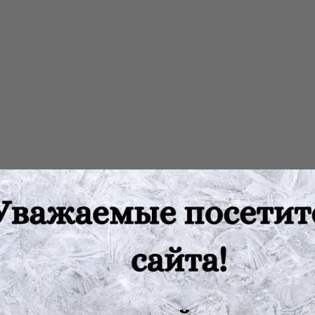
совые, синтетические и компрессионные повязки и шины.
устойчивый к стерилизации (пар А 121° С), секретопроницаемый