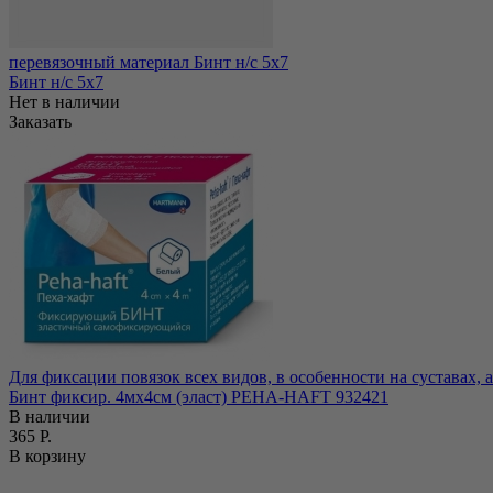
перевязочный материал Бинт н/с 5х7
Бинт н/с 5х7
Нет в наличии
Заказать
Для фиксации повязок всех видов, в особенности на суставах,
Бинт фиксир. 4мх4см (эласт) РЕНА-HAFT 932421
В наличии
365 Р.
В корзину