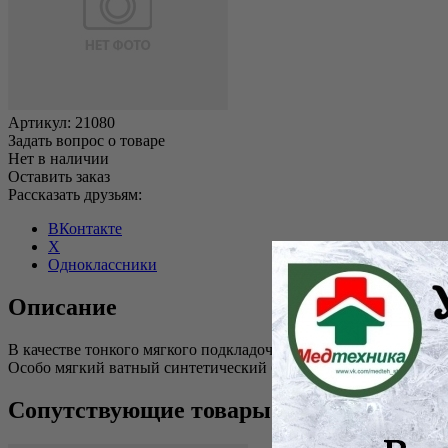
Артикул:
21080
Задать вопрос о товаре
Нет в наличии
Оставить заказ
Рассказать друзьям:
ВКонтакте
X
Одноклассники
Описание
В качестве тонкого мягкого подкладочного материала под гип
Особо мягкий ватный синтетический бинт из 100% полиэстера, 
Сопутствующие товары