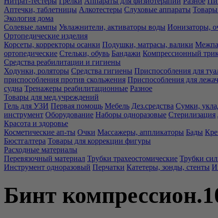
Нитрат-тестеры
Грелки
Аппараты для физиотерапии
Разное
Пи
Аптечки, таблетницы
Алкотестеры
Слуховые аппараты
Товары
Экология дома
Солевые лампы
Увлажнители, активаторы воды
Ионизаторы, о
Ортопедические изделия
Корсеты, корректоры осанки
Подушки, матрасы, валики
Межпа
ортопедические
Стельки, обувь
Бандажи
Компрессионный три
Средства реабилитации и гигиены
Ходунки, роляторы
Средства гигиены
Приспособления для туа
приспособления против скольжения
Приспособления для лежа
судна
Тренажеры реабилитационные
Разное
Товары для мед.учреждений
Гель для УЗИ
Первая помощь
Мебель
Дез.средства
Сумки, укла
инструмент
Оборудование
Наборы одноразовые
Стерилизация
Красота и здоровье
Косметические ап-ты
Очки
Массажеры, аппликаторы
Бады
Кре
Бюстгалтера
Товары для коррекции фигуры
Расходные материалы
Перевязочный материал
Трубки трахеостомические
Трубки си
Инструмент одноразовый
Перчатки
Катетеры, зонды, стенты
И
Бинт компрессион.