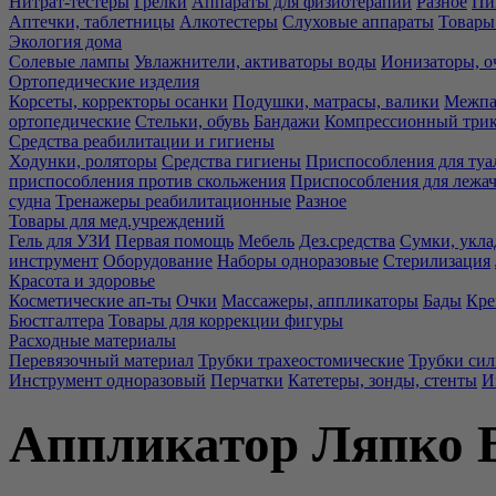
Нитрат-тестеры
Грелки
Аппараты для физиотерапии
Разное
Пи
Аптечки, таблетницы
Алкотестеры
Слуховые аппараты
Товары
Экология дома
Солевые лампы
Увлажнители, активаторы воды
Ионизаторы, о
Ортопедические изделия
Корсеты, корректоры осанки
Подушки, матрасы, валики
Межпа
ортопедические
Стельки, обувь
Бандажи
Компрессионный три
Средства реабилитации и гигиены
Ходунки, роляторы
Средства гигиены
Приспособления для туа
приспособления против скольжения
Приспособления для лежа
судна
Тренажеры реабилитационные
Разное
Товары для мед.учреждений
Гель для УЗИ
Первая помощь
Мебель
Дез.средства
Сумки, укла
инструмент
Оборудование
Наборы одноразовые
Стерилизация
Красота и здоровье
Косметические ап-ты
Очки
Массажеры, аппликаторы
Бады
Кре
Бюстгалтера
Товары для коррекции фигуры
Расходные материалы
Перевязочный материал
Трубки трахеостомические
Трубки си
Инструмент одноразовый
Перчатки
Катетеры, зонды, стенты
И
Аппликатор Ляпко В