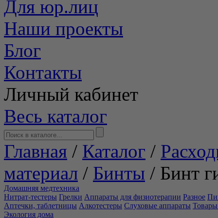
Для юр.лиц
Наши проекты
Блог
Контакты
Личный кабинет
Весь каталог
Главная
/
Каталог
/
Расход
материал
/
Бинты
/
Бинт г
Домашняя медтехника
Нитрат-тестеры
Грелки
Аппараты для физиотерапии
Разное
Пи
Аптечки, таблетницы
Алкотестеры
Слуховые аппараты
Товары
Экология дома