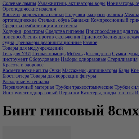
Солевые лампы
Увлажнители, активаторы воды
Ионизаторы, о
Ортопедические изделия
Корсеты, корректоры осанки
Подушки, матрасы, валики
Межпа
ортопедические
Стельки, обувь
Бандажи
Компрессионный три
Средства реабилитации и гигиены
Ходунки, роляторы
Средства гигиены
Приспособления для туа
приспособления против скольжения
Приспособления для лежа
судна
Тренажеры реабилитационные
Разное
Товары для мед.учреждений
Гель для УЗИ
Первая помощь
Мебель
Дез.средства
Сумки, укла
инструмент
Оборудование
Наборы одноразовые
Стерилизация
Красота и здоровье
Косметические ап-ты
Очки
Массажеры, аппликаторы
Бады
Кре
Бюстгалтера
Товары для коррекции фигуры
Расходные материалы
Перевязочный материал
Трубки трахеостомические
Трубки си
Инструмент одноразовый
Перчатки
Катетеры, зонды, стенты
И
Бинт гипсовый 8см