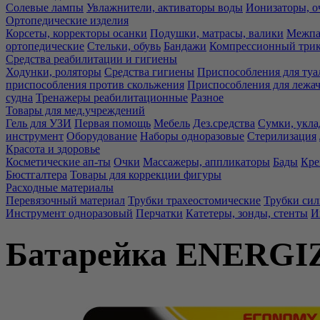
Солевые лампы
Увлажнители, активаторы воды
Ионизаторы, о
Ортопедические изделия
Корсеты, корректоры осанки
Подушки, матрасы, валики
Межпа
ортопедические
Стельки, обувь
Бандажи
Компрессионный три
Средства реабилитации и гигиены
Ходунки, роляторы
Средства гигиены
Приспособления для туа
приспособления против скольжения
Приспособления для лежа
судна
Тренажеры реабилитационные
Разное
Товары для мед.учреждений
Гель для УЗИ
Первая помощь
Мебель
Дез.средства
Сумки, укла
инструмент
Оборудование
Наборы одноразовые
Стерилизация
Красота и здоровье
Косметические ап-ты
Очки
Массажеры, аппликаторы
Бады
Кре
Бюстгалтера
Товары для коррекции фигуры
Расходные материалы
Перевязочный материал
Трубки трахеостомические
Трубки си
Инструмент одноразовый
Перчатки
Катетеры, зонды, стенты
И
Батарейка ENERGIZ