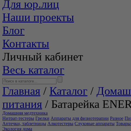
Для юр.лиц
Наши проекты
Блог
Контакты
Личный кабинет
Весь каталог
Главная
/
Каталог
/
Домаш
питания
/
Батарейка ENE
Домашняя медтехника
Нитрат-тестеры
Грелки
Аппараты для физиотерапии
Разное
Пи
Аптечки, таблетницы
Алкотестеры
Слуховые аппараты
Товары
Экология дома