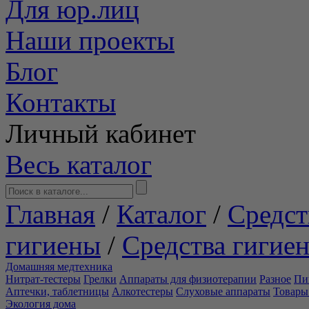
Для юр.лиц
Наши проекты
Блог
Контакты
Личный кабинет
Весь каталог
Главная
/
Каталог
/
Средст
гигиены
/
Средства гигие
Домашняя медтехника
Нитрат-тестеры
Грелки
Аппараты для физиотерапии
Разное
Пи
Аптечки, таблетницы
Алкотестеры
Слуховые аппараты
Товары
Экология дома