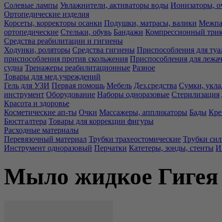
Солевые лампы
Увлажнители, активаторы воды
Ионизаторы, о
Ортопедические изделия
Корсеты, корректоры осанки
Подушки, матрасы, валики
Межпа
ортопедические
Стельки, обувь
Бандажи
Компрессионный три
Средства реабилитации и гигиены
Ходунки, роляторы
Средства гигиены
Приспособления для туа
приспособления против скольжения
Приспособления для лежа
судна
Тренажеры реабилитационные
Разное
Товары для мед.учреждений
Гель для УЗИ
Первая помощь
Мебель
Дез.средства
Сумки, укла
инструмент
Оборудование
Наборы одноразовые
Стерилизация
Красота и здоровье
Косметические ап-ты
Очки
Массажеры, аппликаторы
Бады
Кре
Бюстгалтера
Товары для коррекции фигуры
Расходные материалы
Перевязочный материал
Трубки трахеостомические
Трубки си
Инструмент одноразовый
Перчатки
Катетеры, зонды, стенты
И
Мыло жидкое Гигея