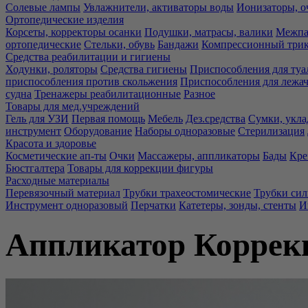
Солевые лампы
Увлажнители, активаторы воды
Ионизаторы, о
Ортопедические изделия
Корсеты, корректоры осанки
Подушки, матрасы, валики
Межпа
ортопедические
Стельки, обувь
Бандажи
Компрессионный три
Средства реабилитации и гигиены
Ходунки, роляторы
Средства гигиены
Приспособления для туа
приспособления против скольжения
Приспособления для лежа
судна
Тренажеры реабилитационные
Разное
Товары для мед.учреждений
Гель для УЗИ
Первая помощь
Мебель
Дез.средства
Сумки, укла
инструмент
Оборудование
Наборы одноразовые
Стерилизация
Красота и здоровье
Косметические ап-ты
Очки
Массажеры, аппликаторы
Бады
Кре
Бюстгалтера
Товары для коррекции фигуры
Расходные материалы
Перевязочный материал
Трубки трахеостомические
Трубки си
Инструмент одноразовый
Перчатки
Катетеры, зонды, стенты
И
Аппликатор Коррек