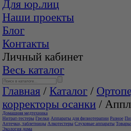
Для юр.лиц
Наши проекты
Блог
Контакты
Личный кабинет
Весь каталог
Главная
/
Каталог
/
Ортопе
корректоры осанки
/
Аппл
Домашняя медтехника
Нитрат-тестеры
Грелки
Аппараты для физиотерапии
Разное
Пи
Аптечки, таблетницы
Алкотестеры
Слуховые аппараты
Товары
Экология дома