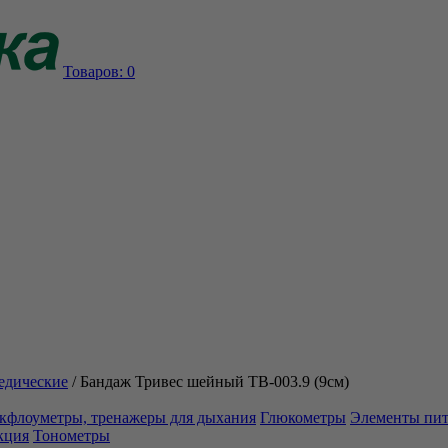
Товаров:
0
едические
/
Бандаж Тривес шейный ТВ-003.9 (9см)
кфлоуметры, тренажеры для дыхания
Глюкометры
Элементы пи
кция
Тонометры