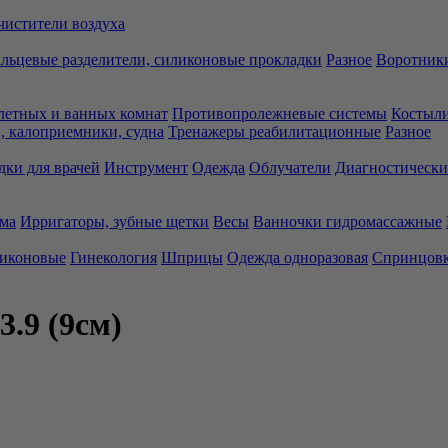
чистители воздуха
льцевые разделители, силиконовые прокладки
Разное
Воротники
летных и ванных комнат
Противопролежневые системы
Костыли
 калоприемники, судна
Тренажеры реабилитационные
Разное
дки для врачей
Инструмент
Одежда
Облучатели
Диагностически
ма
Ирригаторы, зубные щетки
Весы
Ванночки гидромассажные
ликоновые
Гинекология
Шприцы
Одежда одноразовая
Спринцов
.9 (9см)