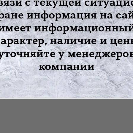
тви нижней челюсти до ключицы
сь к лечащему врачу.
форт или другие неприятные ощущения, снимите его и обратитесь