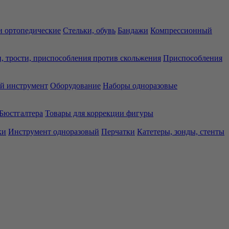
 ортопедические
Стельки, обувь
Бандажи
Компрессионный
, трости, приспособления против скольжения
Приспособления
й инструмент
Оборудование
Наборы одноразовые
Бюстгалтера
Товары для коррекции фигуры
ки
Инструмент одноразовый
Перчатки
Катетеры, зонды, стенты