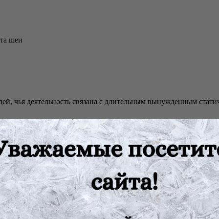
ата шеи
дей, чья деятельность связана с длительным вынужденным ста
оночника
:
андажа