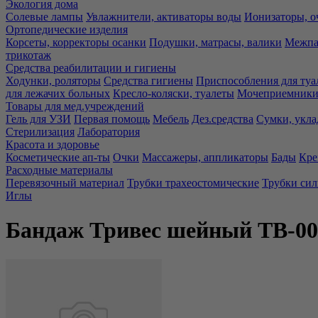
Экология дома
Солевые лампы
Увлажнители, активаторы воды
Ионизаторы, о
Ортопедические изделия
Корсеты, корректоры осанки
Подушки, матрасы, валики
Межпа
трикотаж
Средства реабилитации и гигиены
Ходунки, роляторы
Средства гигиены
Приспособления для туа
для лежачих больных
Кресло-коляски, туалеты
Мочеприемники,
Товары для мед.учреждений
Гель для УЗИ
Первая помощь
Мебель
Дез.средства
Сумки, укла
Стерилизация
Лаборатория
Красота и здоровье
Косметические ап-ты
Очки
Массажеры, аппликаторы
Бады
Кре
Расходные материалы
Перевязочный материал
Трубки трахеостомические
Трубки си
Иглы
Бандаж Тривес шейный ТВ-003