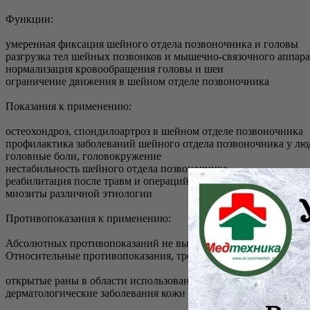
Функции:
умеренная фиксация шейного отдела позвоночника и головы
разгрузка тел шейных позвонков и мышечно-связочного аппар
нормализация кровообращения головы и шеи
ограничение движения в шейном отделе позвоночника
Показания к применению:
остеохондроз, спондилоартроз в шейном отделе позвоночника
профилактика заболеваний шейного отдела позвоночника у лю
головные боли, головокружение
нестабильность шейного отдела позвоночника
реабилитация после травм и операций на шейном отделе позв
миозиты различной этиологии
Противопоказания к применению:
Абсолютных противопоказаний не выявлено.
Относительные противопоказания, требуют консультации врача
открытые раны в области использования бандажа
дерматологические заболевания кожи в области применения б