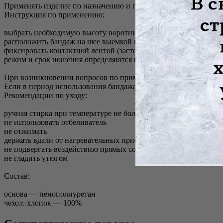
Применять изделие по назначению и под контролем врача.
Инструкция по применению:
выбрать необходимую высоту воротника, измерив длину от ве
расположить бандаж на шее выемкой под подбородок
фиксировать контактной лентой (застежка «Велкро») сзади
режим и срок ношения определяются врачом
При возникновении вопросов по применению изделия обратите
Если в период использования бандажа появились боль, диском
Рекомендации по уходу:
ручная стирка при температуре не более 40°C
не использовать отбеливатель
не отжимать
держать вдали от нагревательных приборов
не подвергать воздействию прямых солнечных лучей
не гладить утюгом
Состав:
основа — пенополиуретан
чехол: хлопок — 100%