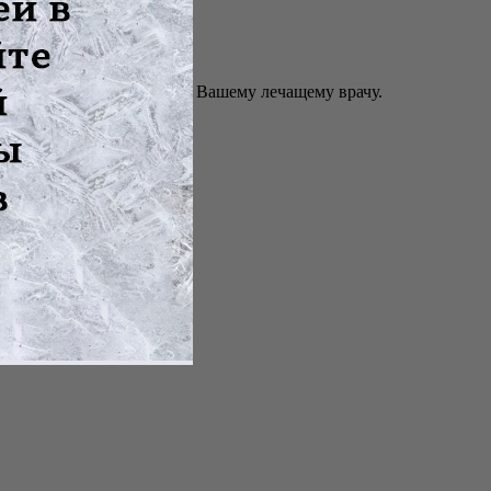
имите его и обратитесь к Вашему лечащему врачу.
атных тканей