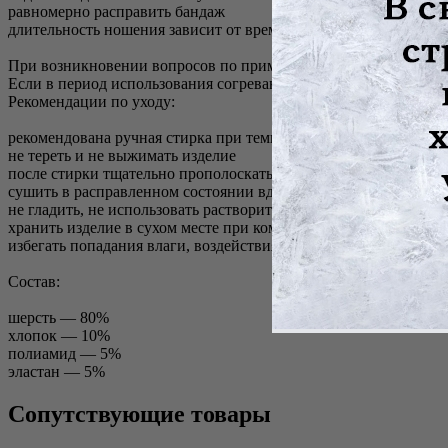
равномерно расправить бандаж
длительность ношения зависит от времени пребывания на холо
При возникновении вопросов по применению пояса для поясни
Если в период использования согревающего пояса из шерсти п
Рекомендации по уходу:
рекомендована ручная стирка при температуре 30°С, отдельно 
не тереть и не выжимать изделие
после стирки тщательно прополоскать бандаж
сушить в расправленном состоянии вдали от нагревательных п
не гладить, не использовать растворители, отбеливатели и хи
хранить изделие в сухом месте при комнатной температуре
избегать попадания влаги, воздействия высоких температур и
Состав:
шерсть — 80%
хлопок — 10%
полиамид — 5%
эластан — 5%
Сопутствующие товары