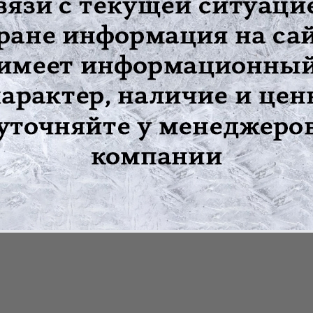
де, определяется лечащим врачом
цы обратитесь к Вашему лечащему врачу.
оявились боль, дискомфорт или другие неприятные ощущения, сн
от других вещей, с использованием моющего средства для делик
риборов и прямого солнечного света
мическую чистку
 прямых солнечных лучей