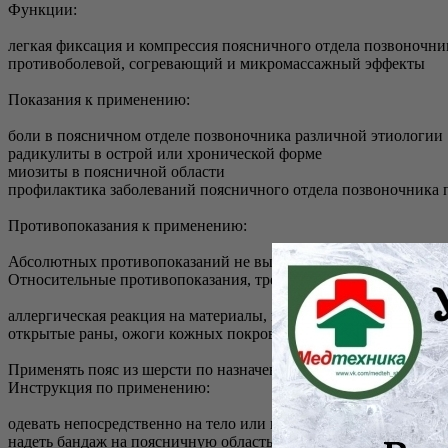
Функции:
легкая фиксация и компрессия поясничного отдела позвоночни
противоболевой, согревающий и микромассажный эффекты
Показания к применению:
боли в поясничном отделе позвоночника различной этиологии
радикулиты в острой или хронической форме
миозиты в поясничной области
профилактика заболеваний поясничного отдела позвоночника п
Противопоказания к применению:
Абсолютных противопоказаний не выявлено.
Относительные противопоказания, требуют консультации врача
аллергическая реакция на материалы, из которых изготовлено 
открытые раны, ожоги кожных покровов в области применени
Применять пояс из шерсти по назначению и под контролем врач
Инструкция по применению:
одевать непосредственно на тело или нижнее бельё
надеть бандаж на поясничную область через голову или через н