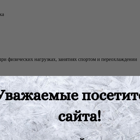
ка
ри физических нагрузках, занятиях спортом и переохлаждении
:
изделие
я бандажа
а.
оги