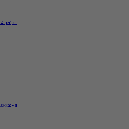
4 ребр...
ка; - н...