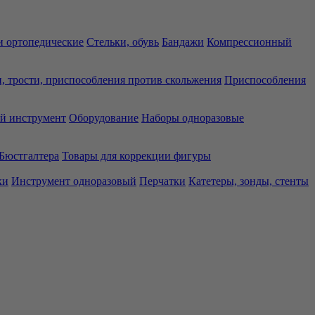
 ортопедические
Стельки, обувь
Бандажи
Компрессионный
, трости, приспособления против скольжения
Приспособления
й инструмент
Оборудование
Наборы одноразовые
Бюстгалтера
Товары для коррекции фигуры
ки
Инструмент одноразовый
Перчатки
Катетеры, зонды, стенты