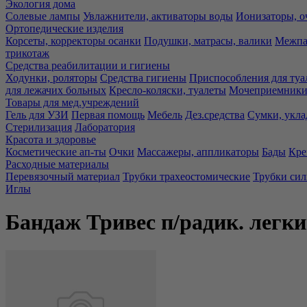
Экология дома
Солевые лампы
Увлажнители, активаторы воды
Ионизаторы, о
Ортопедические изделия
Корсеты, корректоры осанки
Подушки, матрасы, валики
Межпа
трикотаж
Средства реабилитации и гигиены
Ходунки, роляторы
Средства гигиены
Приспособления для туа
для лежачих больных
Кресло-коляски, туалеты
Мочеприемники,
Товары для мед.учреждений
Гель для УЗИ
Первая помощь
Мебель
Дез.средства
Сумки, укла
Стерилизация
Лаборатория
Красота и здоровье
Косметические ап-ты
Очки
Массажеры, аппликаторы
Бады
Кре
Расходные материалы
Перевязочный материал
Трубки трахеостомические
Трубки си
Иглы
Бандаж Тривес п/радик. легк