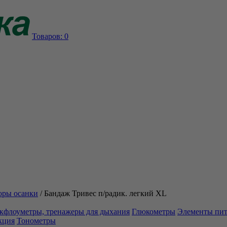
Товаров:
0
оры осанки
/
Бандаж Тривес п/радик. легкий XL
кфлоуметры, тренажеры для дыхания
Глюкометры
Элементы пи
кция
Тонометры