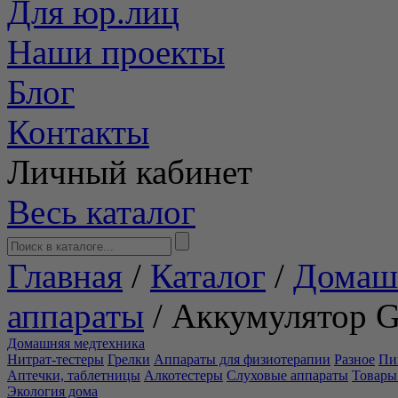
Для юр.лиц
Наши проекты
Блог
Контакты
Личный кабинет
Весь каталог
Главная
/
Каталог
/
Домаш
аппараты
/
Аккумулятор 
Домашняя медтехника
Нитрат-тестеры
Грелки
Аппараты для физиотерапии
Разное
Пи
Аптечки, таблетницы
Алкотестеры
Слуховые аппараты
Товары
Экология дома