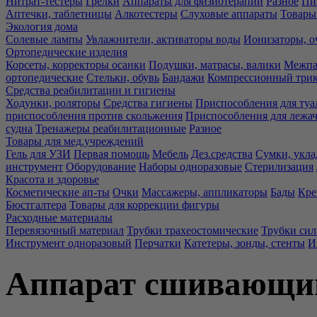
Нитрат-тестеры
Грелки
Аппараты для физиотерапии
Разное
Пи
Аптечки, таблетницы
Алкотестеры
Слуховые аппараты
Товары
Экология дома
Солевые лампы
Увлажнители, активаторы воды
Ионизаторы, о
Ортопедические изделия
Корсеты, корректоры осанки
Подушки, матрасы, валики
Межпа
ортопедические
Стельки, обувь
Бандажи
Компрессионный три
Средства реабилитации и гигиены
Ходунки, роляторы
Средства гигиены
Приспособления для туа
приспособления против скольжения
Приспособления для лежа
судна
Тренажеры реабилитационные
Разное
Товары для мед.учреждений
Гель для УЗИ
Первая помощь
Мебель
Дез.средства
Сумки, укла
инструмент
Оборудование
Наборы одноразовые
Стерилизация
Красота и здоровье
Косметические ап-ты
Очки
Массажеры, аппликаторы
Бады
Кре
Бюстгалтера
Товары для коррекции фигуры
Расходные материалы
Перевязочный материал
Трубки трахеостомические
Трубки си
Инструмент одноразовый
Перчатки
Катетеры, зонды, стенты
И
Аппарат сшивающи