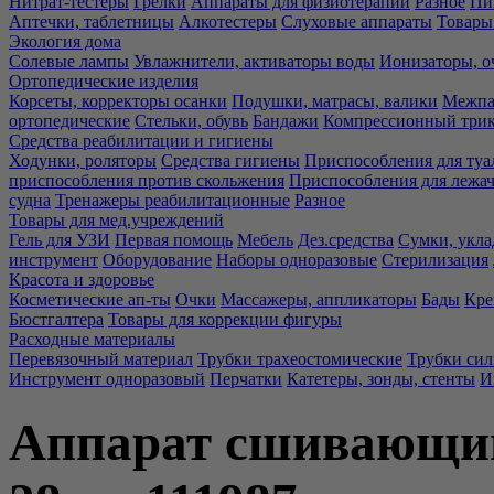
Нитрат-тестеры
Грелки
Аппараты для физиотерапии
Разное
Пи
Аптечки, таблетницы
Алкотестеры
Слуховые аппараты
Товары
Экология дома
Солевые лампы
Увлажнители, активаторы воды
Ионизаторы, о
Ортопедические изделия
Корсеты, корректоры осанки
Подушки, матрасы, валики
Межпа
ортопедические
Стельки, обувь
Бандажи
Компрессионный три
Средства реабилитации и гигиены
Ходунки, роляторы
Средства гигиены
Приспособления для туа
приспособления против скольжения
Приспособления для лежа
судна
Тренажеры реабилитационные
Разное
Товары для мед.учреждений
Гель для УЗИ
Первая помощь
Мебель
Дез.средства
Сумки, укла
инструмент
Оборудование
Наборы одноразовые
Стерилизация
Красота и здоровье
Косметические ап-ты
Очки
Массажеры, аппликаторы
Бады
Кре
Бюстгалтера
Товары для коррекции фигуры
Расходные материалы
Перевязочный материал
Трубки трахеостомические
Трубки си
Инструмент одноразовый
Перчатки
Катетеры, зонды, стенты
И
Аппарат сшивающий