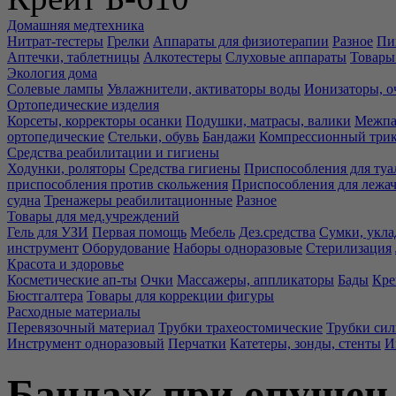
Домашняя медтехника
Нитрат-тестеры
Грелки
Аппараты для физиотерапии
Разное
Пи
Аптечки, таблетницы
Алкотестеры
Слуховые аппараты
Товары
Экология дома
Солевые лампы
Увлажнители, активаторы воды
Ионизаторы, о
Ортопедические изделия
Корсеты, корректоры осанки
Подушки, матрасы, валики
Межпа
ортопедические
Стельки, обувь
Бандажи
Компрессионный три
Средства реабилитации и гигиены
Ходунки, роляторы
Средства гигиены
Приспособления для туа
приспособления против скольжения
Приспособления для лежа
судна
Тренажеры реабилитационные
Разное
Товары для мед.учреждений
Гель для УЗИ
Первая помощь
Мебель
Дез.средства
Сумки, укла
инструмент
Оборудование
Наборы одноразовые
Стерилизация
Красота и здоровье
Косметические ап-ты
Очки
Массажеры, аппликаторы
Бады
Кре
Бюстгалтера
Товары для коррекции фигуры
Расходные материалы
Перевязочный материал
Трубки трахеостомические
Трубки си
Инструмент одноразовый
Перчатки
Катетеры, зонды, стенты
И
Бандаж при опущен.