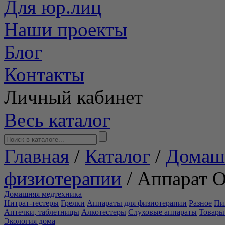
Для юр.лиц
Наши проекты
Блог
Контакты
Личный кабинет
Весь каталог
Главная
/
Каталог
/
Домаш
физиотерапии
/
Аппарат 
Домашняя медтехника
Нитрат-тестеры
Грелки
Аппараты для физиотерапии
Разное
Пи
Аптечки, таблетницы
Алкотестеры
Слуховые аппараты
Товары
Экология дома