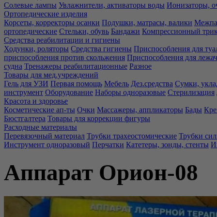
Солевые лампы
Увлажнители, активаторы воды
Ионизаторы, о
Ортопедические изделия
Корсеты, корректоры осанки
Подушки, матрасы, валики
Межпа
ортопедические
Стельки, обувь
Бандажи
Компрессионный три
Средства реабилитации и гигиены
Ходунки, роляторы
Средства гигиены
Приспособления для туа
приспособления против скольжения
Приспособления для лежа
судна
Тренажеры реабилитационные
Разное
Товары для мед.учреждений
Гель для УЗИ
Первая помощь
Мебель
Дез.средства
Сумки, укла
инструмент
Оборудование
Наборы одноразовые
Стерилизация
Красота и здоровье
Косметические ап-ты
Очки
Массажеры, аппликаторы
Бады
Кре
Бюстгалтера
Товары для коррекции фигуры
Расходные материалы
Перевязочный материал
Трубки трахеостомические
Трубки си
Инструмент одноразовый
Перчатки
Катетеры, зонды, стенты
И
Аппарат Орион-08