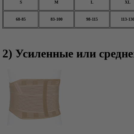
S
M
L
XL
68-85
83-100
98-115
113-13
2) Усиленные или средне